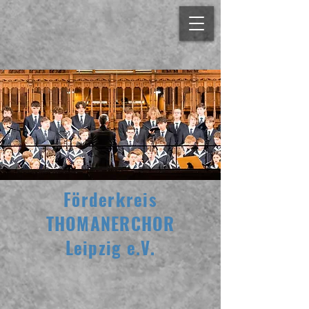
Förderkreis
THOMANERCHOR
Leipzig e.V.