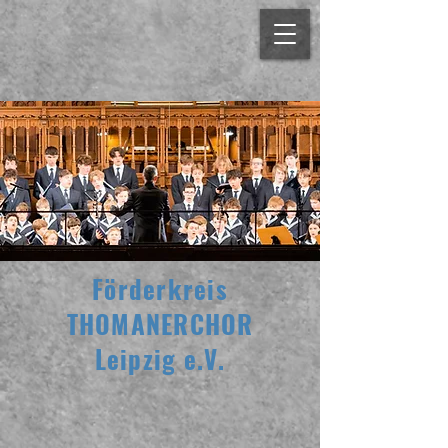
Förderkreis
THOMANERCHOR
Leipzig e.V.