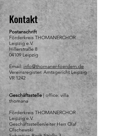
Kontakt
Postanschrift
Förderkreis THOMANERCHOR
Leipzig e.V.
Hillerstraße 8
04109 Leipzig
Email:
info@thomaner-foerdern.de
Vereinsregister: Amtsgericht Leipzig
VR 1242
Geschäftsstelle
| office: villa
thomana
Förderkreis THOMANERCHOR
Leipzig e.V.
Geschäftsstellenleiter Herr Olaf
Olschewski
Sebastian-Bach-Straße 3