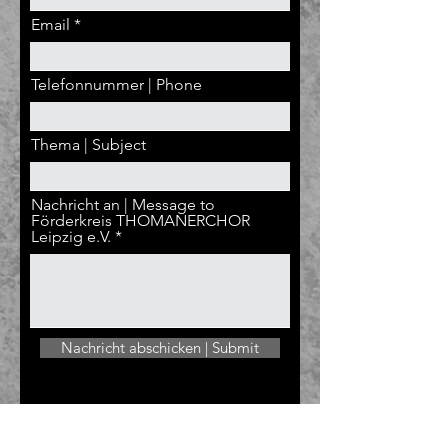
Email
Telefonnummer | Phone
Thema | Subject
Nachricht an | Message to
Förderkreis THOMANERCHOR
Leipzig e.V.
Nachricht abschicken | Submit