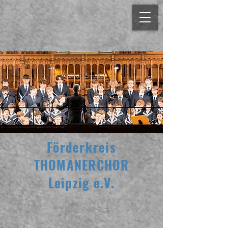
Förderkreis
THOMANERCHOR
Leipzig e.V.