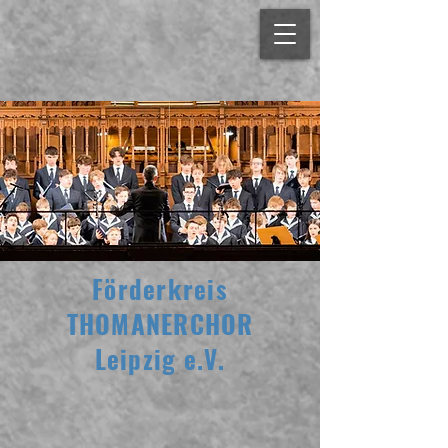
Förderkreis
THOMANERCHOR
Leipzig e.V.