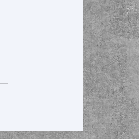
est: Vereinskaffee im
ashaus