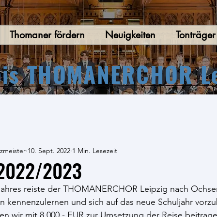
Thomaner fördern
Neuigkeiten
Tonträge
eis THOMANERCHOR Lei
tzmeister
10. Sept. 2022
1 Min. Lesezeit
 2022/2023
ljahres reiste der THOMANERCHOR Leipzig nach Ochse
n kennenzulernen und sich auf das neue Schuljahr vorzu
n wir mit 8.000,- EUR zur Umsetzung der Reise beitrage