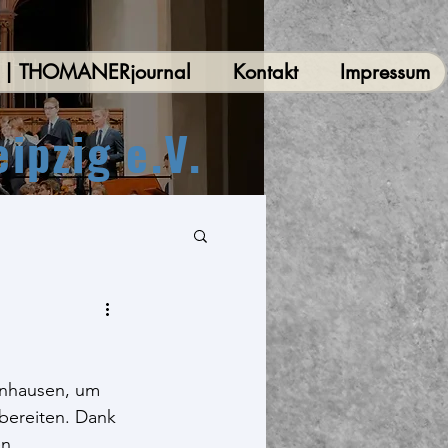
r | THOMANERjournal
Kontakt
Impressum
pzig e.V.
nhausen, um 
bereiten. Dank 
n.