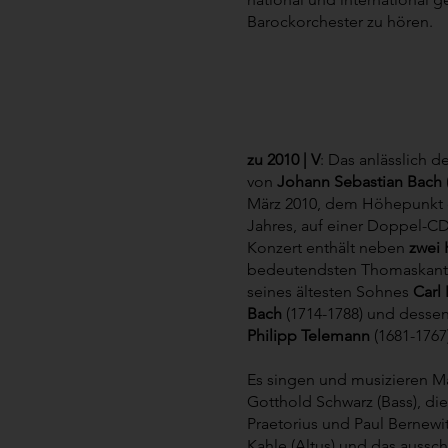
Barockorchester zu hören.
zu 2010 | V
: Das anlässlich d
von
Johann Sebastian Bach
März 2010, dem Höhepunkt
Jahres, auf einer Doppel
Konzert enthält neben
zwei 
bedeutendsten Thomaskan
seines ältesten Sohnes
Carl
Bach
(1714-1788) und desse
Philipp Telemann
(1681-1767)
Es singen und musizieren Mar
Gotthold Schwarz (Bass), di
Praetorius und Paul Bernewit
Kahle (Altus) und das aussch