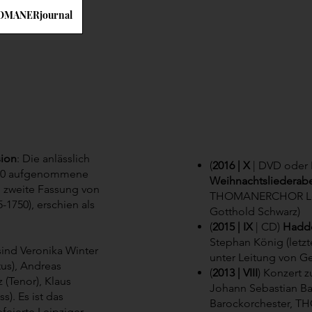
THOMANERjournal
sion
: Die anlässlich
(
2016 | X
| DVD oder 
010 aufgenommene
Weihnachtsliedera
, zweite Fassung von
THOMANERCHOR Leip
-1750), erschien als
Gotthold Schwarz)
(
2015 | IX
| CD)
Hadd
Stephan König (letz
ind Veronika Winter
unter Leitung von Ge
tus), Andreas
(
2013 | VIII
)​ Konzert
 (Tenor), Klaus
Johann Sebastian Ba
s). Es ist das
Barockorchester, 
efeierte Leipziger