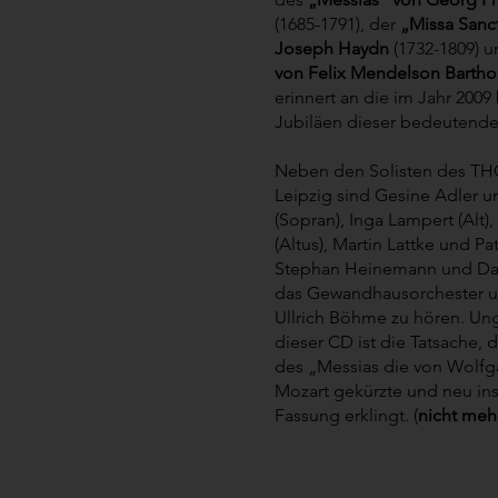
(1685-1791), der
„Missa Sanct
Joseph Haydn
(1732-1809) 
von Felix Mendelson Bartho
erinnert an die im Jahr 20
Jubiläen dieser bedeutend
Neben den Solisten des
Leipzig sind Gesine Adler 
(Sopran), Inga Lampert (Alt)
(Altus), Martin Lattke und Pat
Stephan Heinemann und Dan
das Gewandhausorchester 
Ullrich Böhme zu hören. Un
dieser CD ist die Tatsache, d
des „Messias die von Wol
Mozart gekürzte und neu ins
Fassung erklingt. (
nicht meh