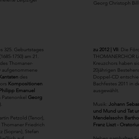
Georg Christoph Bill
es 325. Geburtstages
zu 2012 | VII
: Die För
(1685-1750) am 21.
THOMANERCHOR Leip
 des Thomaner-
Kreuzchors haben sic
-CD aufgenommene
20jährigen Bestehen
Kantaten
des
Doppel-CD entschie
tors
Kompositionen
Bachfestes 2011 in d
 Philipp Emanuel
ausgewählt.
n Patenonkel
Georg
.
Musik:
Johann Sebast
und Mund und Tat un
tin Petzold (Tenor),
Mendelssohn Barthol
e Thomaner Friedrich
Franz Liszt - Oratori
z (Sopran), Stefan
ließlich auf
Neben namhaften So