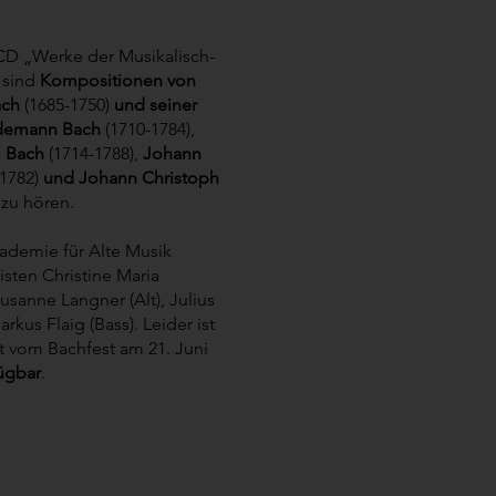
 CD „Werke der Musikalisch-
 sind
Kompositionen von
ach
(1685-1750)
und seiner
edemann Bach
(1710-1784),
l Bach
(1714-1788),
Johann
-1782)
und Johann Christoph
 zu hören.
kademie für Alte Musik
isten Christine Maria
sanne Langner (Alt), Julius
arkus Flaig (Bass). Leider ist
tt vom Bachfest am 21. Juni
ügbar
.