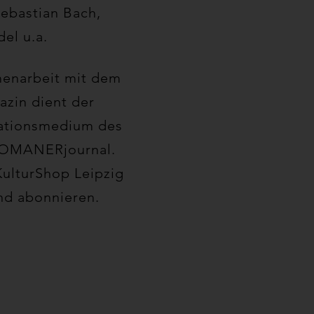
ebastian Bach,
el u.a.
menarbeit mit dem
azin dient der
mationsmedium des
HOMANERjournal.
ulturShop Leipzig
nd abonnieren.