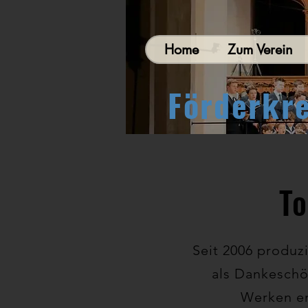
Home
Zum Verein
Förderkr
To
Seit 2006 produz
als Dankeschö
Werken en