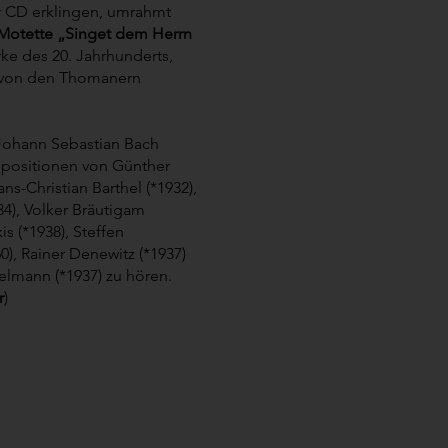
er CD erklingen, umrahmt
Motette „Singet dem Herrn
rke des 20. Jahrhunderts,
l von den Thomanern
.
ohann Sebastian Bach
mpositionen von Günther
ns-Christian Barthel (*1932),
34), Volker Bräutigam
kis (*1938), Steffen
0), Rainer Denewitz (*1937)
elmann (*1937) zu hören.
r
)