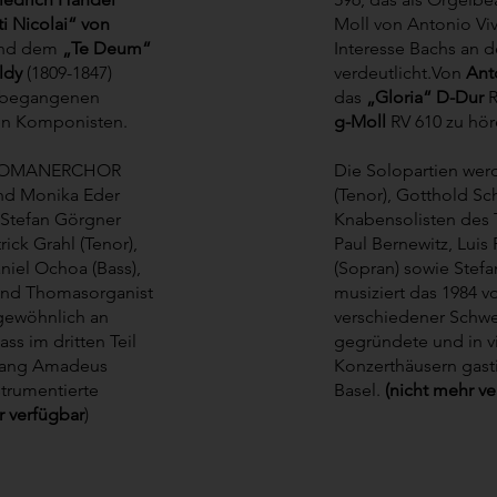
i Nicolai“ von
Moll von Antonio Vi
und dem
„Te Deum“
Interesse Bachs an de
ldy
(1809-1847)
verdeutlicht.Von
Ant
09 begangenen
das
„Gloria“ D-Dur
R
en Komponisten.
g-Moll
RV 610 zu hör
 THOMANERCHOR
Die Solopartien wer
und Monika Eder
(Tenor), Gotthold Sc
, Stefan Görgner
Knabensolisten de
rick Grahl (Tenor),
Paul Bernewitz, Luis
iel Ochoa (Bass),
(Sopran) sowie Stefa
und Thomasorganist
musiziert das 1984 
gewöhnlich an
verschiedener Schw
ass im dritten Teil
gegründete und in v
fgang Amadeus
Konzerthäusern gas
trumentierte
Basel.
(nicht mehr ve
r verfügbar
)