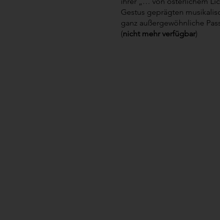
ihrer „… von österlichem L
Gestus geprägten musikalis
ganz außergewöhnliche Pas
(
nicht mehr verfügbar
)