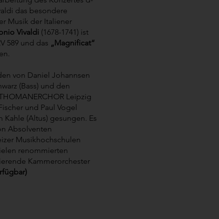
valdi das besondere
r Musik der Italiener
onio Vivaldi
(1678-1741) ist
V 589 und das
„Magnificat“
en.
den von Daniel Johannsen
hwarz (Bass) und den
s THOMANERCHOR Leipzig
 Fischer und Paul Vogel
n Kahle (Altus) gesungen. Es
von Absolventen
eizer Musikhochschulen
ielen renommierten
tierende Kammerorchester
rfügbar)