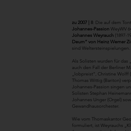
zu 2007 | II
: Die auf dem Tont
Johannes-Passion
WeyWV 64
Johannes Weyrauch
(1897-1
Deum“ von Heinz Werner 
sind Weltersteinspielungen.
Als Solisten wurden für das
auch den Fall der Berliner 
„lobpreist“, Christine Wolff
Thomas Wittig (Bariton) verpf
Johannes-Passion singen un
Solisten Stephan Heinemann 
Johannes Unger (Orgel) sow
Gewandhausorchester.
Wie vom Thomaskantor Georg
formuliert, ist Weyrauchs „K