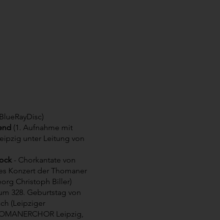
BlueRayDisc)
bend
(1. Aufnahme mit
zig unter Leitung von
ock
- Chorkantate von
tes Konzert der Thomaner
org Christoph Biller)
 zum 328. Geburtstag von
ch (Leipziger
THOMANERCHOR Leipzig,