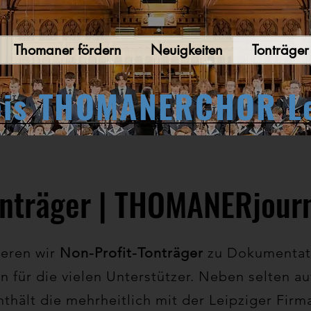
Thomaner fördern
Neuigkeiten
Tonträge
eis THOMANERCHOR Lei
nträger | THOMANERjour
ieren wir
Non-Profit-Tonträger
zu Dokumentat
n für die vielen Unterstützer. Neben selten
thält die mehrheitlich mit der Leipziger Fir