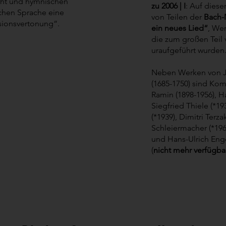
icht und hymnischen
zu 2006 | I
: Auf dies
chen Sprache eine
von Teilen der
Bach-
sionsvertonung“.
ein neues Lied“
, We
die zum großen Tei
uraufgeführt wurden
Neben Werken von J
(1685-1750) sind Ko
Ramin (1898-1956), Ha
Siegfried Thiele (*19
(*1939), Dimitri Terza
Schleiermacher (*196
und Hans-Ulrich Eng
(
nicht mehr verfügba