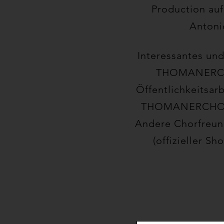
Production au
Antoni
Interessantes un
THOMANERCH
Öffentlichkeitsa
THOMANERCHOR L
Andere Chorfreund
(offizieller 