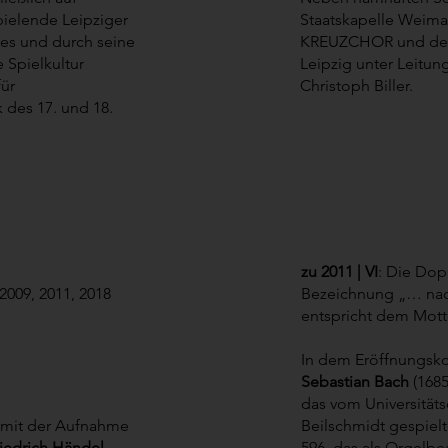
pielende Leipziger
Staatskapelle Weima
tes und durch seine
KREUZCHOR und d
 Spielkultur
Leipzig unter Leitu
ür
Christoph Biller.​
 des 17. und 18.
zu 2011 | VI
: Die Dop
2009, 2011, 2018
Bezeichnung „… nac
entspricht dem Mott
In dem Eröffnungsko
Sebastian Bach
(1685
das vom Universitäts
 mit der Aufnahme
Beilschmidt gespiel
iedrich Händel
596, das als Orgelbe