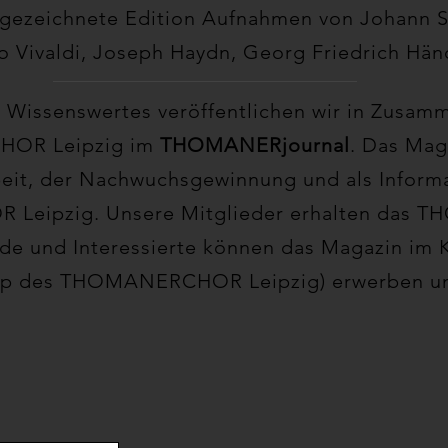
fgezeichnete Edition Aufnahmen von Johann S
o Vivaldi, Joseph Haydn, Georg Friedrich Händ
d Wissenswertes veröffentlichen wir in Zusam
OR Leipzig im
THOMANERjournal
. Das Mag
rbeit, der Nachwuchsgewinnung und als Infor
eipzig. Unsere Mitglieder erhalten das T
e und Interessierte können das Magazin im K
Shop des THOMANERCHOR Leipzig) erwerben u