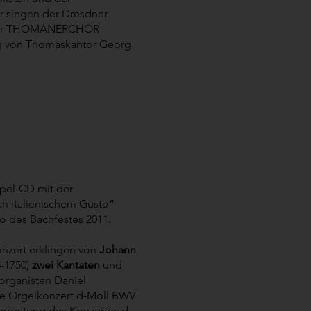
r singen der Dresdner
er THOMANERCHOR
ng von Thomaskantor Georg
pel-CD mit der
h italienischem Gusto“
o des Bachfestes 2011.
nzert erklingen von
Johann
-1750)
zwei Kantaten
und
organisten Daniel
te Orgelkonzert d-Moll BWV
arbeitung des Konzertes d-