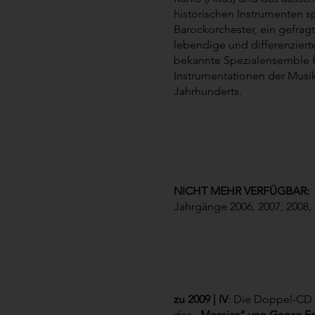
historischen Instrumenten s
Barockorchester, ein gefrag
lebendige und differenzierte
bekannte Spezialensemble f
Instrumentationen der Musik
Jahrhunderts.
NICHT MEHR VERFÜGBAR:
Jahrgänge 2006, 2007, 2008, 
zu 2009 | IV
: Die Doppel-CD
des
„Messias“ von Georg Fr