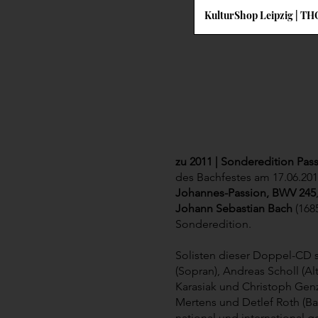
KulturShop Leipzig | 
zu 2011 | Sonderedition Pas
des Bachfestes am 17.06.2
Johannes-Passion, BWV 245
Johann Sebastian Bach
(1685
Sonderedition.
Solisten dieser Doppel-CD s
(Sopran), Andreas Scholl (Al
Karasiak und Christoph Genz
Mertens und Detlef Roth (Bas
national und international g