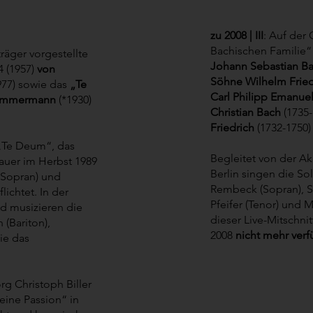
zu 2008 | III
: Auf der
Bachischen Familie“
räger vorgestellte
Johann Sebastian B
 (1957)
von
Söhne Wilhelm Fri
977) sowie das
„Te
Carl Philipp Emanue
Zimmermann
(*1930)
Christian Bach
(1735
Friedrich
(1732-1750)
 „Te Deum“, das
Begleitet von der A
Mauer im Herbst 1989
Berlin singen die Sol
 (Sopran) und
Rembeck (Sopran), Su
lichtet. In der
Pfeifer (Tenor) und M
d musizieren die
dieser Live-Mitschni
(Bariton),
2008
nicht mehr verf
ie das
 Christoph Biller
leine Passion“ in