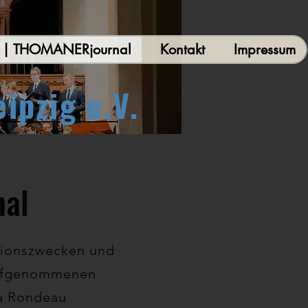
r | THOMANERjournal
Kontakt
Impressum
pzig e.V.
nal
ionszwecken und
 aufgenommenen
ma Rondeau