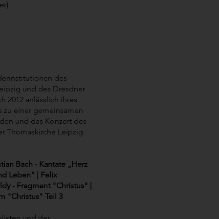
er)
derinstitutionen des
zig und des Dresdner
h 2012 anlässlich ihres
s zu einer gemeinsamen
den und das Konzert des
er Thomaskirche Leipzig
ian Bach - Kantate „Herz
d Leben“ | Felix
dy - Fragment "Christus" |
um "Christus" Teil 3
listen und der